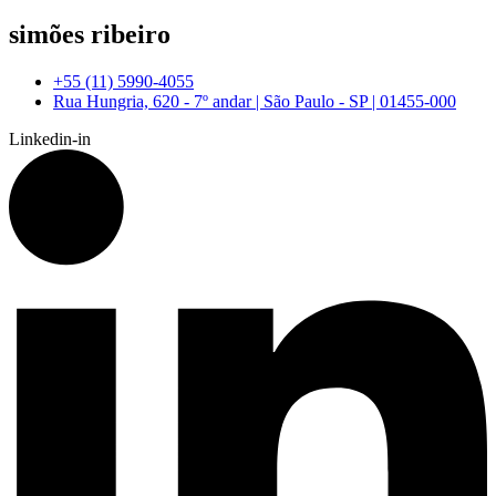
simões ribeiro
+55 (11) 5990-4055
Rua Hungria, 620 - 7º andar | São Paulo - SP | 01455-000
Linkedin-in